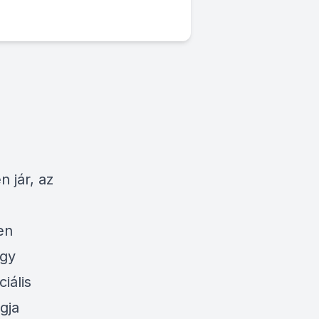
 jár, az
en
ogy
iális
gja