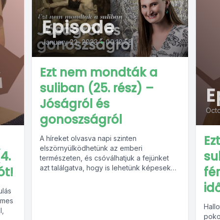
Episode
January 22, 2023
•
00:10:58
Ezt nem mondták a
suliban (25. rész) –
E
Jóságról és
Octo
gonoszságról
Ez
A híreket olvasva napi szinten
elszörnyülködhetünk az emberi
4.
su
természeten, és csóválhatjuk a fejünket
azt találgatva, hogy is lehetünk képesek
ót!
fér
ennyi borzalmat elkövetni. A
id
pszichológiában...
ulás
emes
Hallo
l,
poko