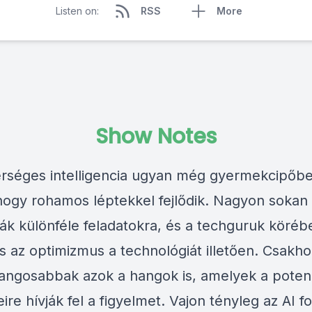
Listen on:
RSS
More
Show Notes
rséges intelligencia ugyan még gyermekcipőben
 hogy rohamos léptekkel fejlődik. Nagyon sokan
ják különféle feladatokra, és a techguruk köréb
s az optimizmus a technológiát illetően. Csakh
angosabbak azok a hangok is, amelyek a potenc
ire hívják fel a figyelmet. Vajon tényleg az AI fo