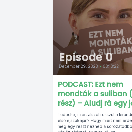
Episode 0
December 29, 2020
•
00:10:22
PODCAST: Ezt nem
mondták a suliban (
rész) – Aludj rá egy j
Tudod-e, miért alszol rosszul a kiránd
első éjszakáján? Hogy miért nem érd
még egy részt nézned a sorozatodbó