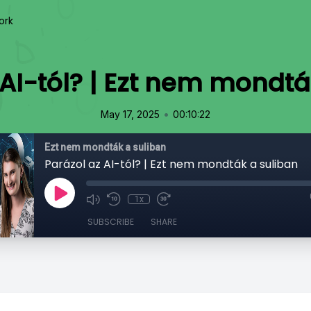
ork
 AI-tól? | Ezt nem mondtá
•
May 17, 2025
00:10:22
Ezt nem mondták a suliban
Parázol az AI-tól? | Ezt nem mondták a suliban
1x
SUBSCRIBE
SHARE