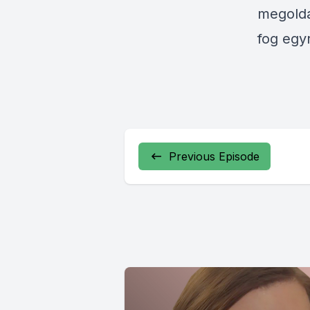
megolda
fog egy
Previous Episode