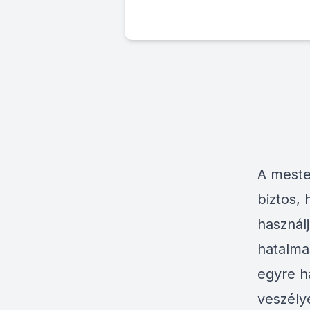
A meste
biztos,
használ
hatalma
egyre h
veszélye