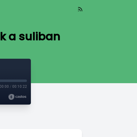
k a suliban
00:00
/
00:10:22