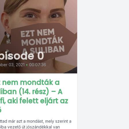
pisode 0
ber 03, 2021
•
00:07:36
t nem mondták a
liban (14. rész) – A
fi, aki felett eljárt az
ő
ttad már azt a mondást, mely szerint a
lba vezető út jószándékkal van