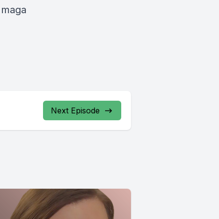
b maga
Next Episode