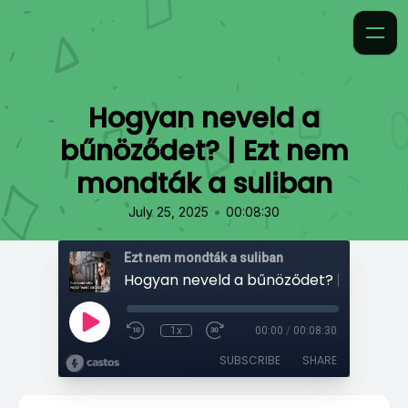
Hogyan neveld a
bűnöződet? | Ezt nem
mondták a suliban
•
July 25, 2025
00:08:30
Ezt nem mondták a suliban
1x
00:00
/
00:08:30
SUBSCRIBE
SHARE