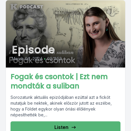
Episode
March 06, 2024
•
00:11:53
Fogak és csontok | Ezt nem
mondták a suliban
Sorozatunk aktuális epizódjában ezúttal azt a fickót
mutatjuk be nektek, akinek először jutott az eszébe,
hogy a Földet egykor olyan óriási élőlények
népesíthették be,...
Listen