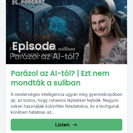
Episode
May 17, 2025
•
00:10:22
Parázol az AI-tól? | Ezt nem
mondták a suliban
A mesterséges intelligencia ugyan még gyermekcipőben
jár, az biztos, hogy rohamos léptekkel fejlődik. Nagyon
sokan használják különféle feladatokra, és a techguruk
körében hatalmas az...
Listen