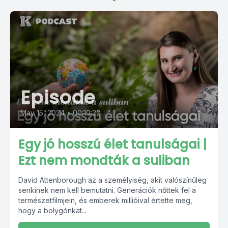
Episode
May 15, 2024
•
00:10:22
Egy jó hosszú élet tanulságai |
Ezt nem mondták a suliban
David Attenborough az a személyiség, akit valószínűleg
senkinek nem kell bemutatni. Generációk nőttek fel a
természetfilmjein, és emberek millióival értette meg,
hogy a bolygónkat...