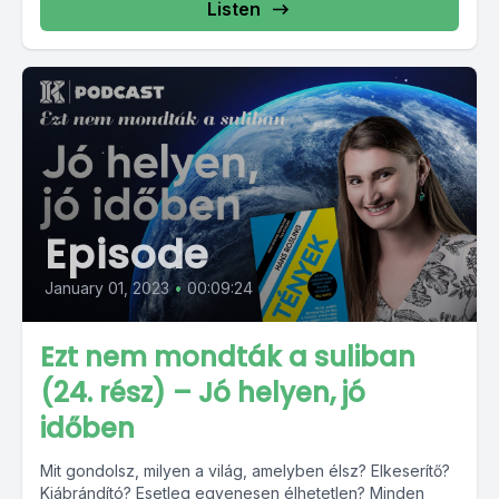
Listen
Episode
January 01, 2023
•
00:09:24
Ezt nem mondták a suliban
(24. rész) – Jó helyen, jó
időben
Mit gondolsz, milyen a világ, amelyben élsz? Elkeserítő?
Kiábrándító? Esetleg egyenesen élhetetlen? Minden