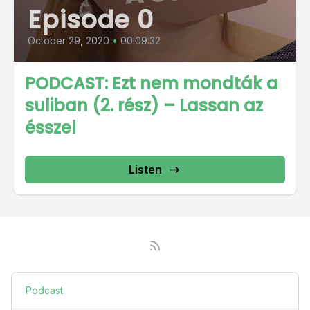
Episode 0
October 29, 2020
•
00:09:32
PODCAST: Ezt nem mondták a
suliban (2. rész) – Lassan az
ésszel
Listen
Podcast