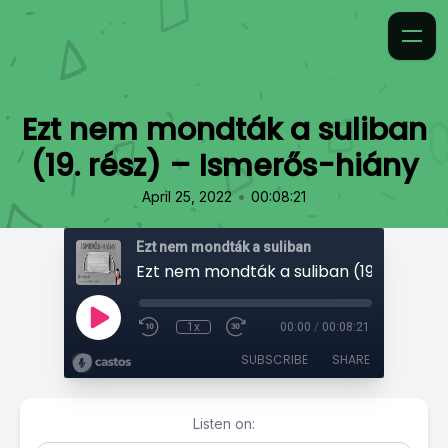
Ezt nem mondták a suliban
(19. rész) – Ismerős-hiány
•
April 25, 2022
00:08:21
Ezt nem mondták a suliban
1x
00:00
/
00:08:21
SUBSCRIBE
SHARE
Listen on: