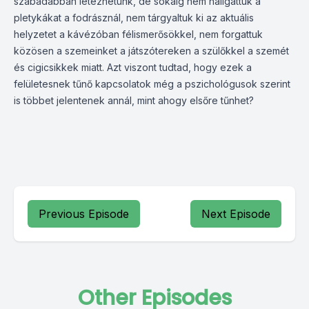
szabadabban létezhetünk, de sokáig nem hallgattuk a
pletykákat a fodrásznál, nem tárgyaltuk ki az aktuális
helyzetet a kávézóban félismerősökkel, nem forgattuk
közösen a szemeinket a játszótereken a szülőkkel a szemét
és cigicsikkek miatt. Azt viszont tudtad, hogy ezek a
felületesnek tűnő kapcsolatok még a pszichológusok szerint
is többet jelentenek annál, mint ahogy elsőre tűnhet?
Previous Episode
Next Episode
Other Episodes