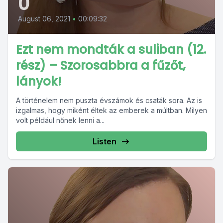
0
August 06, 2021
•
00:09:32
Ezt nem mondták a suliban (12.
rész) – Szorosabbra a fűzőt,
lányok!
A történelem nem puszta évszámok és csaták sora. Az is
izgalmas, hogy miként éltek az emberek a múltban. Milyen
volt például nőnek lenni a...
Listen