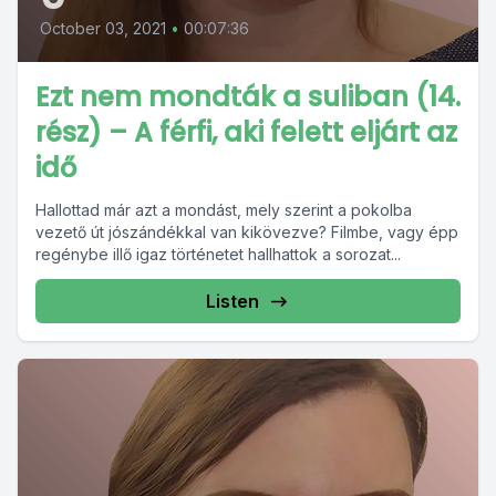
October 03, 2021
•
00:07:36
Ezt nem mondták a suliban (14.
rész) – A férfi, aki felett eljárt az
idő
Hallottad már azt a mondást, mely szerint a pokolba
vezető út jószándékkal van kikövezve? Filmbe, vagy épp
regénybe illő igaz történetet hallhattok a sorozat...
Listen