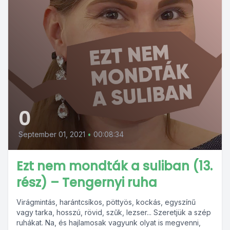
0
September 01, 2021
•
00:08:34
Ezt nem mondták a suliban (13.
rész) – Tengernyi ruha
Virágmintás, harántcsíkos, pöttyös, kockás, egyszínű
vagy tarka, hosszú, rövid, szűk, lezser... Szeretjük a szép
ruhákat. Na, és hajlamosak vagyunk olyat is megvenni,