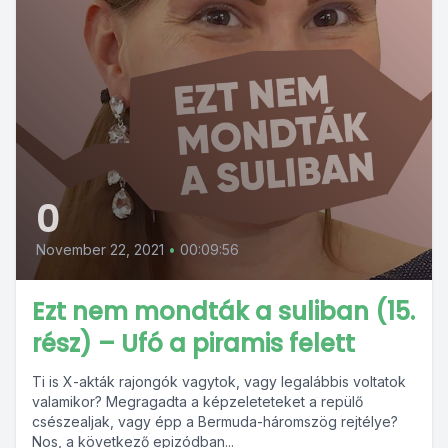
0
November 22, 2021
•
00:09:56
Ezt nem mondták a suliban (15.
rész) – Ufó a piramis felett
Ti is X-akták rajongók vagytok, vagy legalábbis voltatok
valamikor? Megragadta a képzeleteteket a repülő
csészealjak, vagy épp a Bermuda-háromszög rejtélye?
Nos, a következő epizódban...