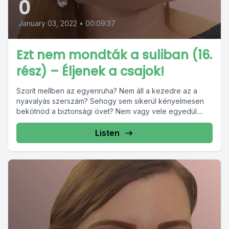
0
January 03, 2022
•
00:09:37
Ezt nem mondták a suliban (16.
rész) – Éljenek a csajok!
Szorít mellben az egyenruha? Nem áll a kezedre az a
nyavalyás szerszám? Sehogy sem sikerül kényelmesen
bekötnöd a biztonsági övet? Nem vagy vele egyedül....
Listen