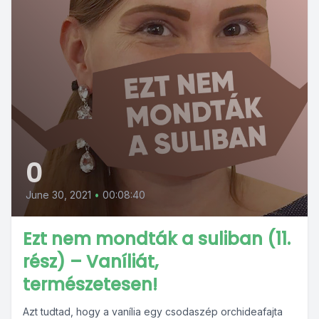
0
June 30, 2021
•
00:08:40
Ezt nem mondták a suliban (11.
rész) – Vaníliát,
természetesen!
Azt tudtad, hogy a vanília egy csodaszép orchideafajta