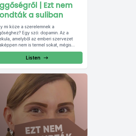
ggőségről | Ezt nem
ondták a suliban
y mi köze a szerelemnek a
gőséghez? Egy szó: dopamin. Az a
ekula, amelyből az emberi szervezet
taképpen nem is termel sokat, mégis
pesztően...
Listen