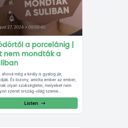
ust 27, 2024
•
00:09:40
dörtől a porcelánig |
zt nem mondták a
liban
 ahová még a király is gyalog jár,
dják. És bizony, amióta ember az ember,
nak olyan szükségletei, melyeket nem
yon szeret ország-világ szeme...
Listen