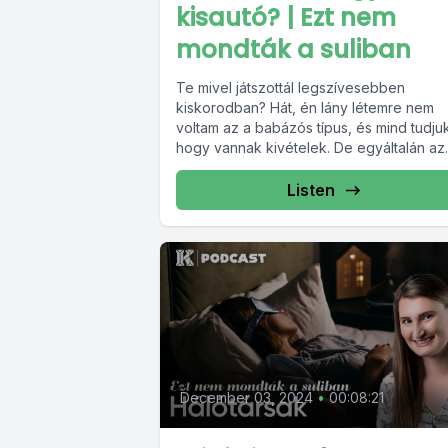
kisautó? | Ezt nem
mondták a suliban
Te mivel játszottál legszívesebben
kiskorodban? Hát, én lány létemre nem
voltam az a babázós típus, és mind tudju
hogy vannak kivételek. De egyáltalán az..
Listen
December 03, 2024
•
00:08:21