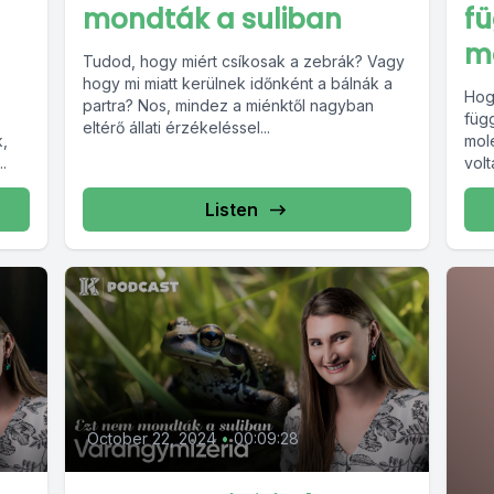
mondták a suliban
fü
m
Tudod, hogy miért csíkosak a zebrák? Vagy
hogy mi miatt kerülnek időnként a bálnák a
Hog
partra? Nos, mindez a miénktől nagyban
füg
eltérő állati érzékeléssel...
k,
mol
.
vol
elké
Listen
October 22, 2024
•
00:09:28