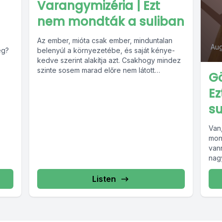
Varangymizéria | Ezt
nem mondták a suliban
Az ember, mióta csak ember, minduntalan
Aug
eg?
belenyúl a környezetébe, és saját kénye-
kedve szerint alakítja azt. Csakhogy mindez
szinte sosem marad előre nem látott
Gö
következmények...
E
su
Van,
mon
van
nag
Listen