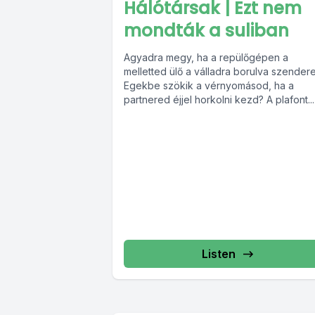
Hálótársak | Ezt nem
mondták a suliban
Agyadra megy, ha a repülőgépen a
melletted ülő a válladra borulva szender
Egekbe szökik a vérnyomásod, ha a
partnered éjjel horkolni kezd? A plafont...
Listen