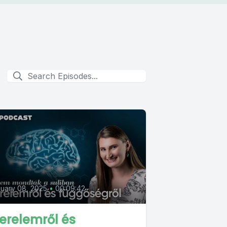
uary 08, 2025
•
00:09:42
erelemről és