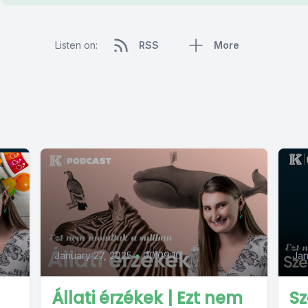
Listen on:
RSS
More
January 27, 2025
•
00:09:10
Jan
Állati érzékek | Ezt nem
Sz